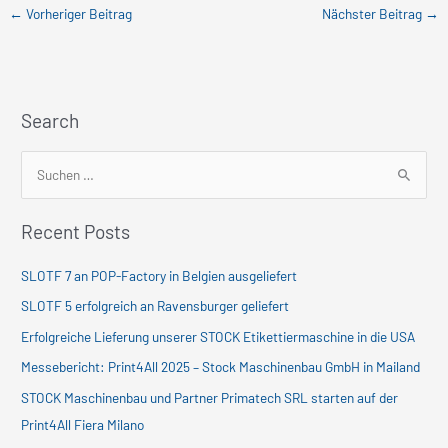
←
Vorheriger Beitrag
Nächster Beitrag
→
Search
S
u
Recent Posts
c
h
SLOTF 7 an POP-Factory in Belgien ausgeliefert
e
SLOTF 5 erfolgreich an Ravensburger geliefert
n
Erfolgreiche Lieferung unserer STOCK Etikettiermaschine in die USA
n
Messebericht: Print4All 2025 – Stock Maschinenbau GmbH in Mailand
a
c
STOCK Maschinenbau und Partner Primatech SRL starten auf der
h
Print4All Fiera Milano