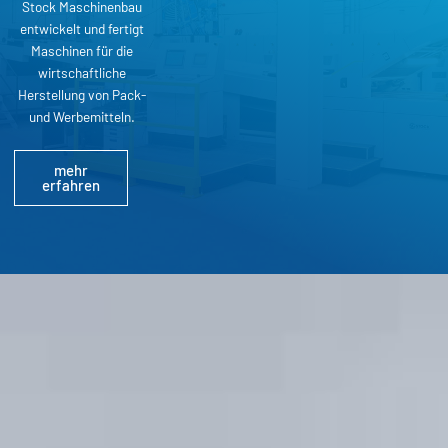
Stock Maschinenbau
entwickelt und fertigt
Maschinen für die
wirtschaftliche
Herstellung von Pack-
und Werbemitteln.
mehr
erfahren