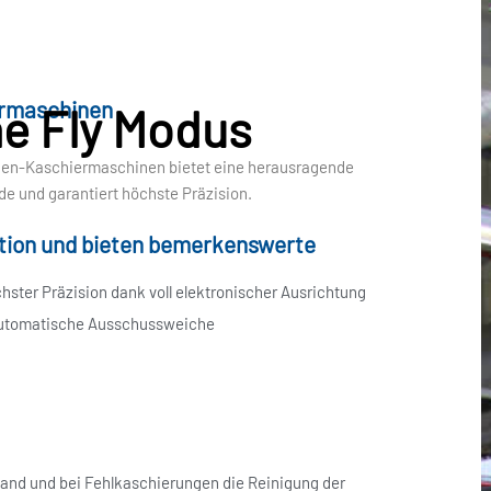
ermaschinen
e Fly Modus
ogen-Kaschiermaschinen bietet eine herausragende
nde und garantiert höchste Präzision.
ktion und bieten bemerkenswerte
ster Präzision dank voll elektronischer Ausrichtung
 automatische Ausschussweiche
h
and und bei Fehlkaschierungen die Reinigung der