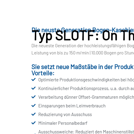
Die neuste Generation Bogen-Kaschi
Typ SLOTF: On Th
Die neueste Generation der hochleistungsfähigen B
Leistung von bis zu 150 m/min | 10.000 Bogen pro Stu
Sie setzt neue Maßstäbe in der Produ
Vorteile:
Optimierte Produktionsgeschwindigkeiten bei höch
Kontinuierlicher Produktionsprozess, u.a. durch
Verarbeitung dünner Offset-Grammaturen möglic
Einsparungen beim Leimverbrauch
Reduzierung von Ausschuss
Minimaler Personalbedarf
Ausschussweiche: Reduziert den Maschinenstillst