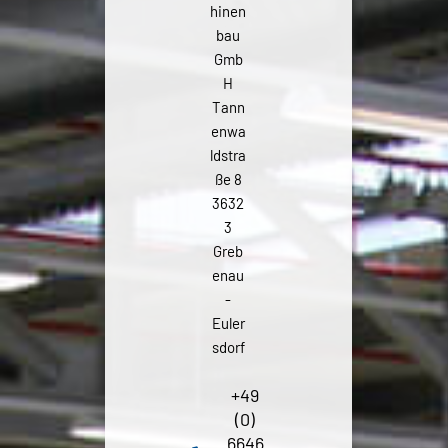
hinen
bau
Gmb
H
Tann
enwa
ldstra
ße 8
3632
3
Greb
enau
-
Euler
sdorf
+49
(0)
6646