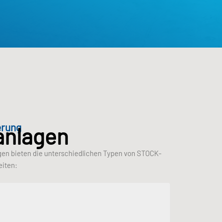
erung
anlagen
gen bieten die unterschiedlichen Typen von STOCK-
eiten: