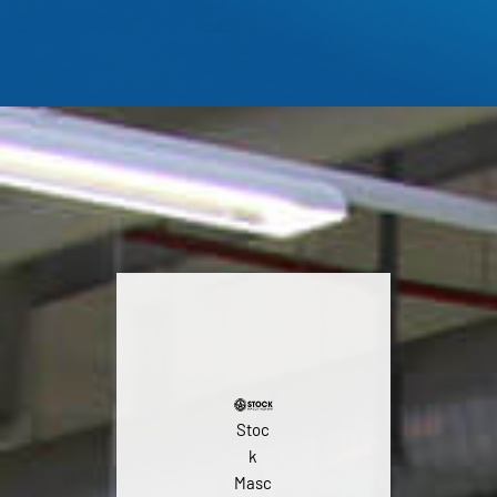
Stoc
k
Masc