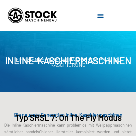
Zum
Inhalt
springen
INLINE-KASCHIERMASCHINEN
EFFIZIENTE VEREDELUNG DURCH PRÄZISE
KASCHIERUNG
Die neueste Generation Inline-Kaschiermaschinen
Typ SRSL 7: On The Fly Modus
Die Inline-Kaschiermaschine kann problemlos mit Wellpappmaschinen
sämtlicher handelsüblicher Hersteller kombiniert werden und bietet