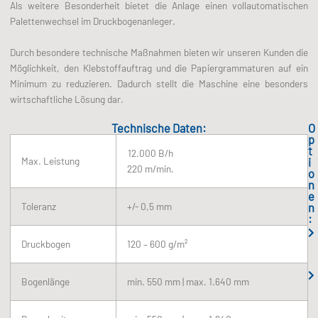
Als weitere Besonderheit bietet die Anlage einen vollautomatischen
Palettenwechsel im Druckbogenanleger.
Durch besondere technische Maßnahmen bieten wir unseren Kunden die
Möglichkeit, den Klebstoffauftrag und die Papiergrammaturen auf ein
Minimum zu reduzieren. Dadurch stellt die Maschine eine besonders
wirtschaftliche Lösung dar.
Technische Daten:
O
p
t
12.000 B/h
Max. Leistung
i
220 m/min.
o
n
e
Toleranz
+/- 0,5 mm
n
:
Druckbogen
120 – 600 g/m²
Bogenlänge
min. 550 mm | max. 1.640 mm