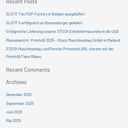
Recent Posts
c
h
SLOTF 7 an POP-Factory in Belgien ausgeliefert
e
SLOTF 5 erfolgreich an Ravensburger geliefert
n
Erfolgreiche Lieferung unserer STOCK Etikettiermaschine in die USA
n
Messebericht: Print4All 2025 – Stock Maschinenbau GmbH in Mailand
a
c
STOCK Maschinenbau und Partner Primatech SRL starten auf der
h
Print4All Fiera Milano
:
Recent Comments
Archives
Dezember 2025
September 2025
Juni 2025
Mai 2025